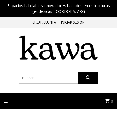
Espacios habitables innovadores basados en estructuras
geodésicas - CORDOBA, ARG.
CREAR CUENTA
INICIAR SESIÓN
0